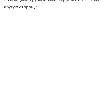
с китайцами крупные инвестпрограммы в ту или
другую сторону».