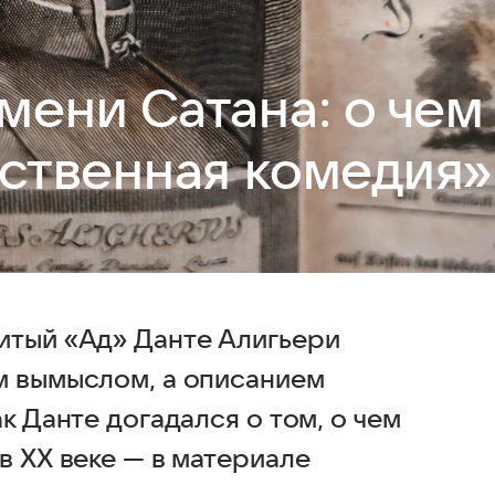
мени Сатана: о чем
ственная комедия»
итый «Ад» Данте Алигьери
м вымыслом, а описанием
к Данте догадался о том, о чем
в XX веке — в материале