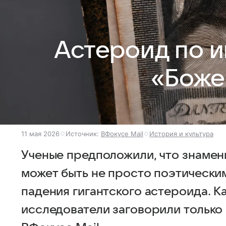
Астероид по и
«Боже
11 мая 2026
Источник:
ВФокусе Mail
История и культура
Ученые предположили, что знамен
может быть не просто поэтически
падения гигантского астероида. Ка
исследователи заговорили только 