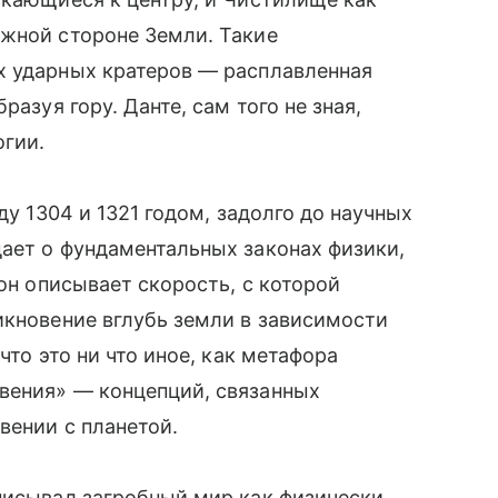
ожной стороне Земли. Такие
х ударных кратеров — расплавленная
разуя гору. Данте, сам того не зная,
огии.
ду 1304 и 1321 годом, задолго до научных
дает о фундаментальных законах физики,
он описывает скорость, с которой
икновение вглубь земли в зависимости
что это ни что иное, как метафора
вения» — концепций, связанных
вении с планетой.
писывал загробный мир как физически