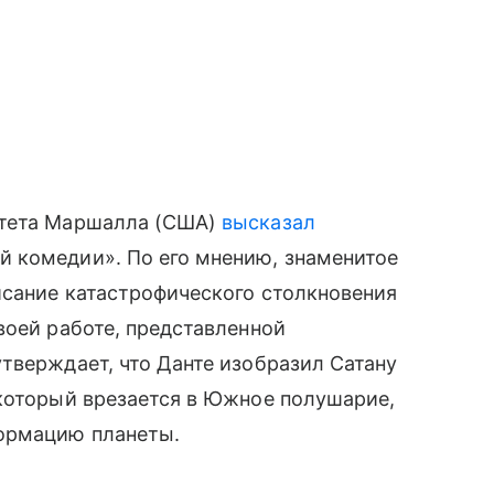
итета Маршалла (США)
высказал
 комедии». По его мнению, знаменитое
исание катастрофического столкновения
воей работе, представленной
тверждает, что Данте изобразил Сатану
 который врезается в Южное полушарие,
формацию планеты.