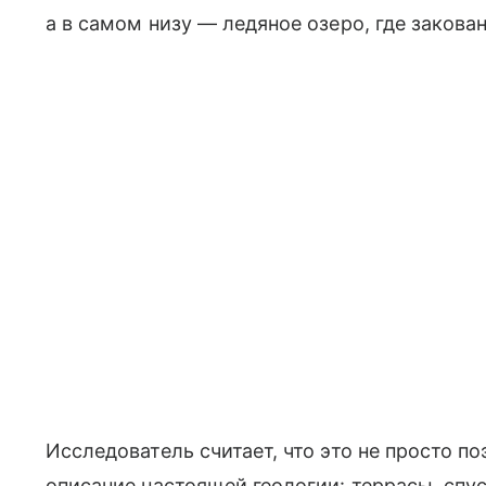
а в самом низу — ледяное озеро, где закова
Исследователь считает, что это не просто п
описание настоящей геологии: террасы, спу