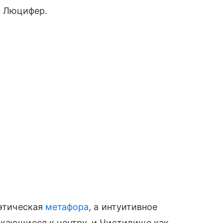
н Люцифер.
оэтическая
метафора
, а интуитивное
скающиеся к центру, и Чистилище как