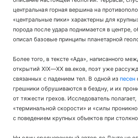
центральная горная вершина на противопол
«центральные пики» характерны для крупны
порода после удара поднимается в центре, об
описал базовые принципы планетарной геол
Более того, в тексте «Ада», написанного меж
открытий
XIX—XX вв.
еков, поэт уже рассуж
связанных с падением тел. В одной из
песен
грешники обрушиваются в бездну, и их прон
от тяжести грехов. Исследователь полагает, 
«терминальной скорости» и «силы проникно
с поведением крупных объектов при столкно
Ни один средневековый автор до Данте не о