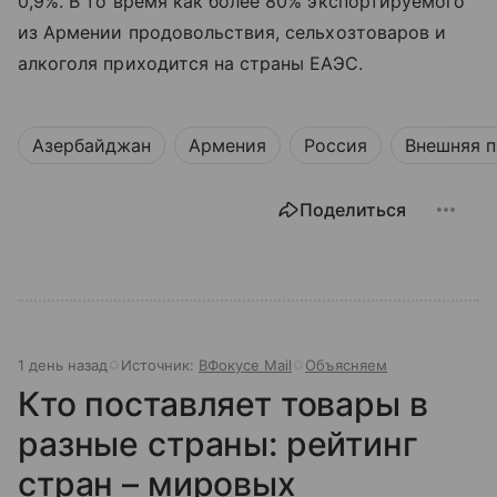
0,9%. В то время как более 80% экспортируемого
из Армении продовольствия, сельхозтоваров и
алкоголя приходится на страны ЕАЭС.
Азербайджан
Армения
Россия
Внешняя п
Поделиться
1 день назад
Источник:
ВФокусе Mail
Объясняем
Кто поставляет товары в
разные страны: рейтинг
стран – мировых