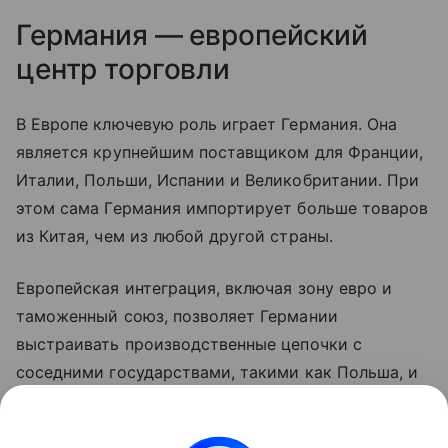
Германия — европейский
центр торговли
В Европе ключевую роль играет Германия. Она
является крупнейшим поставщиком для Франции,
Италии, Польши, Испании и Великобритании. При
этом сама Германия импортирует больше товаров
из Китая, чем из любой другой страны.
Европейская интеграция, включая зону евро и
таможенный союз, позволяет Германии
выстраивать производственные цепочки с
соседними государствами, такими как Польша, и
усиливать свои позиции на континентальных
рынках. Однако для многих стран региона Китай