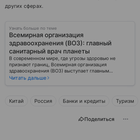
других сферах.
Узнать больше по теме
Всемирная организация
здравоохранения (ВОЗ): главный
санитарный врач планеты
В современном мире, где угрозы здоровью не
признают границ, Всемирная организация
здравоохранения (ВОЗ) выступает главным
координатором глобального здравоохранения. Эта
Читать дальше
организация не просто борется с эпидемиями, а
провозглашает здоровье фундаментальным правом
человека, работая над его реализацией для
Китай
Россия
Банки и кредиты
Туризм
миллиардов людей. Как устроен этот «командный
центр», с какими вызовами он сталкивается в 2026
году и почему его деятельность часто критикуют —
Поделиться
узнайте в нашей статье.