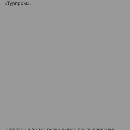
«Турпром».
Турпоток в Хэйхэ резко вырос после введения