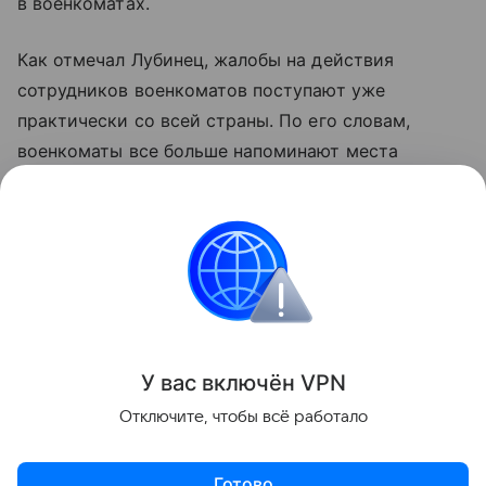
в военкоматах.
Как отмечал Лубинец, жалобы на действия
сотрудников военкоматов поступают уже
практически со всей страны. По его словам,
военкоматы все больше напоминают места
лишения свободы, а общество, как он утверждает,
оказывается в шаге от силового противостояния
с их сотрудниками.
Украина
Армия
коррупция
Внешняя поли
Поделиться
У вас включ
ён
V
P
N
Отключите, чтобы всё работало
Готово