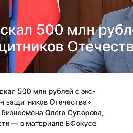
ыскал 500 млн рубл
щитников Отечест
скал 500 млн рублей с экс-
н защитников Отечества»
 бизнесмена Олега Суворова,
сти — в материале ВФокусе