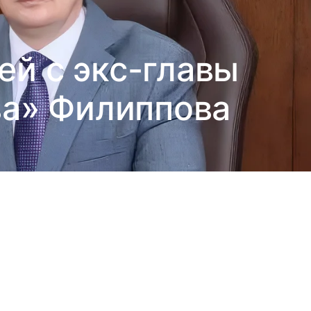
ей с экс-главы
ва» Филиппова