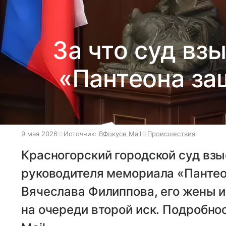
За что суд вз
«Пантеона за
9 мая 2026
Источник:
ВФокусе Mail
Происшествия
Красногорский городской суд взы
руководителя мемориала «Пантео
Вячеслава Филиппова, его жены и
на очереди второй иск. Подробно