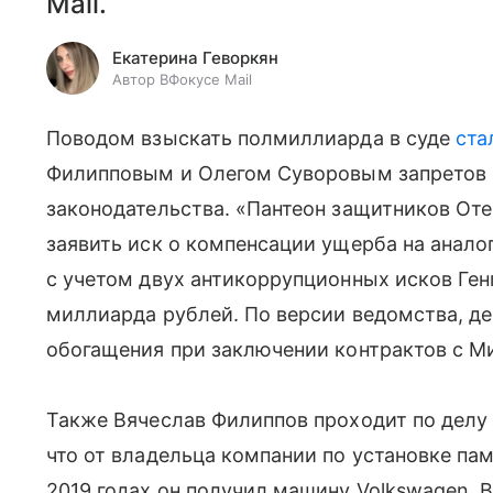
Mail.
Екатерина Геворкян
Автор ВФокусе Mail
Поводом взыскать полмиллиарда в суде
ста
Филипповым и Олегом Суворовым запретов 
законодательства. «Пантеон защитников От
заявить иск о компенсации ущерба на анал
с учетом двух антикоррупционных исков Ге
миллиарда рублей. По версии ведомства, де
обогащения при заключении контрактов с М
Также Вячеслав Филиппов проходит по делу о
что от владельца компании по установке п
2019 годах он получил машину Volkswagen.