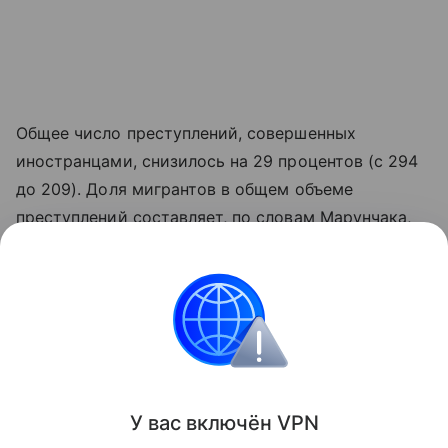
Общее число преступлений, совершенных
иностранцами, снизилось на 29 процентов (с 294
до 209). Доля мигрантов в общем объеме
преступлений составляет, по словам Марунчака,
2,2 процента.
Из Ростовской области выдворено почти шесть
тысяч человек. Для 88 процентов из них въезд в
Россию закрыт.
Поделиться
У вас включ
ён
V
P
N