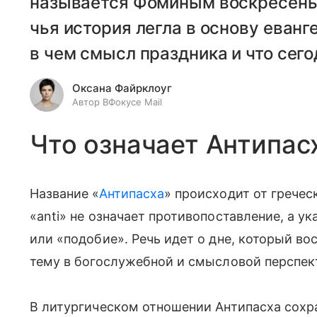
называется Фоминым воскресенье
чья история легла в основу еванг
в чем смысл праздника и что сего
Оксана Файрклоуг
Автор ВФокусе Mail
Что означает Антипас
Название «
Антипасха
» происходит от гречес
«anti» не означает противопоставление, а у
или «подобие». Речь идет о дне, который в
тему в богослужебной и смысловой перспек
В литургическом отношении Антипасха сохр