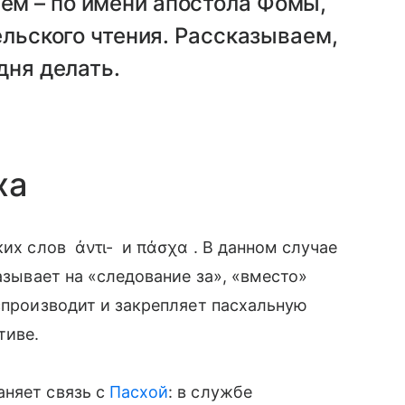
м – по имени апостола Фомы,
ельского чтения. Рассказываем,
дня делать.
ха
ких слов ἀντι- и πάσχα . В данном случае
казывает на «следование за», «вместо»
оспроизводит и закрепляет пасхальную
тиве.
аняет связь с
Пасхой
: в службе