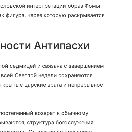
гословской интерпретации образ Фомы
ак фигура, через которую раскрывается
нности Антипасхи
лой седмицей и связана с завершением
е всей Светлой недели сохраняются
ткрытые царские врата и непрерывное
 постепенный возврат к обычному
крываются, структура богослужения
олжается. Он длится до праздника