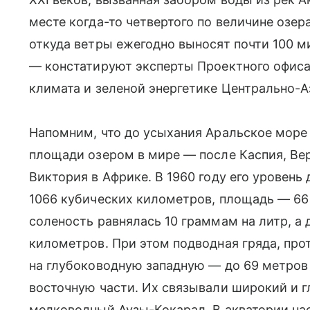
месте когда-то четвертого по величине озер
откуда ветры ежегодно выносят почти 100 м
— констатируют эксперты Проектного офиса
климата и зеленой энергетике Центрально-А
Напомним, что до усыхания Аральское море
площади озером в мире — после Каспия, Вер
Виктория в Африке. В 1960 году его уровень
1066 кубических километров, площадь — 66
соленость равнялась 10 граммам на литр, а
километров. При этом подводная гряда, прот
на глубоководную западную — до 69 метров
восточную части. Их связывали широкий и г
мелководный Аузы-Кокарал. В акватории нас