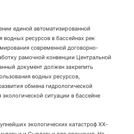
рении единой автоматизированной
я водных ресурсов в бассейнах рек
рмирования современной договорно-
работку рамочной конвенции Центральной
данный документ должен закрепить
ользования водных ресурсов,
развития обмена гидрологической
 экологической ситуации в бассейне
упнейших экологических катастроф XX-
Амударьи и Сырдарьи для орошения. На