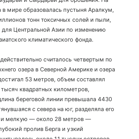
а в мире образовалась пустыня Аралкум,
иллионов тонн токсичных солей и пыли,
 для Центральной Азии по изменению
зиатского климатического фонда.
 действительно считалось четвертым по
хнего озера в Северной Америке и озера
 достигал 53 метров, объем составлял
 тысяч квадратных километров,
 длина береговой линии превышала 4430
янувшаяся с севера на юг, разделяла его
 и мелкую — около 28 метров —
лубокий пролив Берга и узкий
читывалось около 1,1 тысячи островов