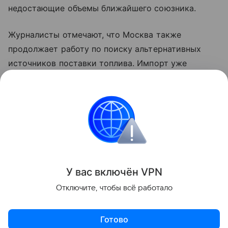
недостающие объемы ближайшего союзника.
Журналисты отмечают, что Москва также
продолжает работу по поиску альтернативных
источников поставки топлива. Импорт уже
налажен с Индией и Марокко, а с Казахстаном
ведутся переговоры о наращивании встречных
потоков.
Белоруссия
Россия
топливо
Внешняя по
Поделиться
У вас включ
ён
V
P
N
Отключите, чтобы всё работало
Готово