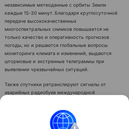
независимые метеоданные с орбиты Земли
каждые 15-30 минут. Благодаря круглосуточной
передаче высококачественных
многоспектральных снимков повышается не
только качество и оперативность прогнозов
погоды, но и решаются глобальные вопросы
мониторинга климата и изменений, выдаются
штормовые и экстренные телеграммы при
выявлении чрезвычайных ситуаций.
Также спутники ретранслируют сигналы от
аварийных радиобуев международной
спутниковой поисково-спасательной системы
КОСПАС-САРСАТ. Это помогает поисково-
спасательным службам эффективнее реагировать
на сигналы бедствия для спасения человеческих