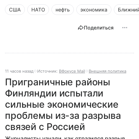
США
НАТО
нефть
экономика
Ближний
Поделиться
11 часов назад
Источник:
ВФокусе Mail
Внешняя политика
Приграничные районы
Финляндии испытали
сильные экономические
проблемы из-за разрыва
связей с Россией
Журналисты узнали, как отразился разрыв