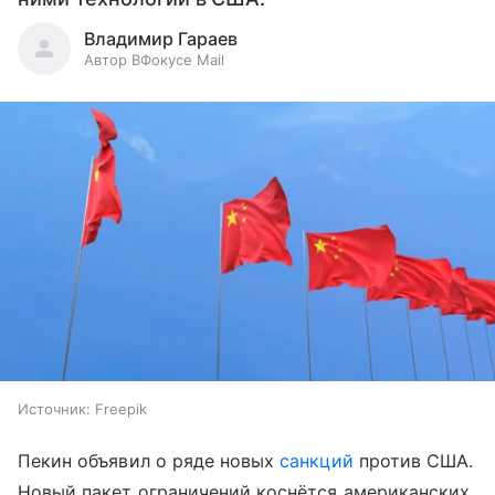
Владимир Гараев
Автор ВФокусе Mail
Источник:
Freepik
Пекин объявил о ряде новых
санкций
против США.
Новый пакет ограничений коснётся американских