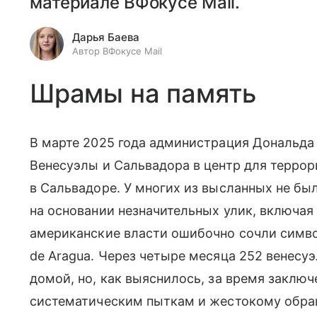
материале ВФокусе Mail.
Дарья Баева
Автор ВФокусе Mail
Шрамы на память
В марте 2025 года администрация Дональд
Венесуэлы и Сальвадора в центр для терро
в Сальвадоре. У многих из высланных не бы
на основании незначительных улик, включая
американские власти ошибочно сочли симво
de Aragua. Через четыре месяца 252 венесу
домой, но, как выяснилось, за время заключ
систематическим пыткам и жестокому обра