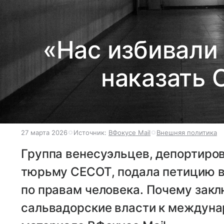
«Нас избивали
наказать 
27 марта 2026
Источник:
ВФокусе Mail
Внешняя политика
Группа венесуэльцев, депортир
тюрьму CECOT, подала петицию 
по правам человека. Почему зак
сальвадорские власти к междунар