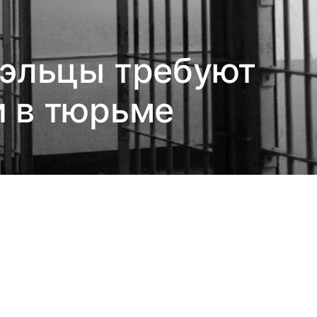
уэльцы требуют
и в тюрьме