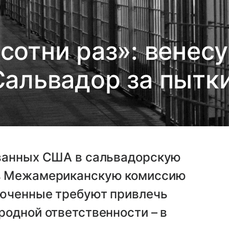
 сотни раз»: венес
Сальвадор за пытк
ованных США в сальвадорскую
в Межамериканскую комиссию
люченные требуют привлечь
одной ответственности – в