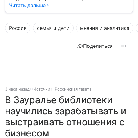
жизни каждого гражданина: от образования и
Читать дальше
медицины до налогов и внешней политики. В статье
разберем, как устроена Дума.
Россия
семья и дети
мнения и аналитика
Поделиться
3 часа назад
Источник:
Российская газета
В Зауралье библиотеки
научились зарабатывать и
выстраивать отношения с
бизнесом