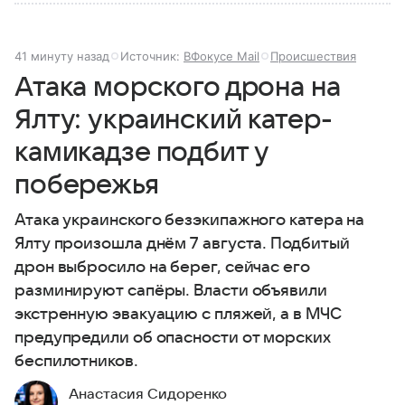
41 минуту назад
Источник:
ВФокусе Mail
Происшествия
Атака морского дрона на
Ялту: украинский катер-
камикадзе подбит у
побережья
Атака украинского безэкипажного катера на
Ялту произошла днём 7 августа. Подбитый
дрон выбросило на берег, сейчас его
разминируют сапёры. Власти объявили
экстренную эвакуацию с пляжей, а в МЧС
предупредили об опасности от морских
беспилотников.
Анастасия Сидоренко