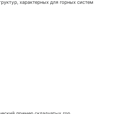
труктур, характерных для горных систем
ческий пример складчатых гор,