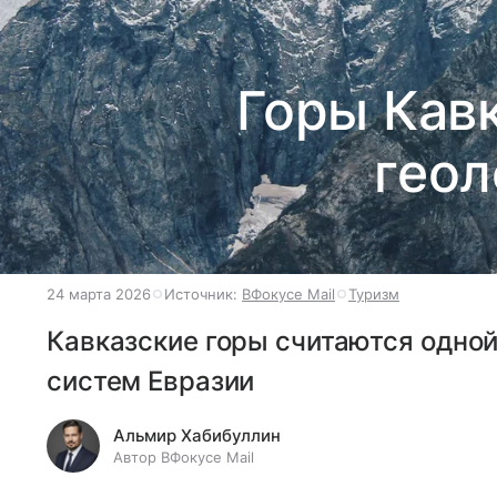
Горы Кав
геол
24 марта 2026
Источник:
ВФокусе Mail
Туризм
Кавказские горы считаются одно
систем Евразии
Альмир Хабибуллин
Автор ВФокусе Mail