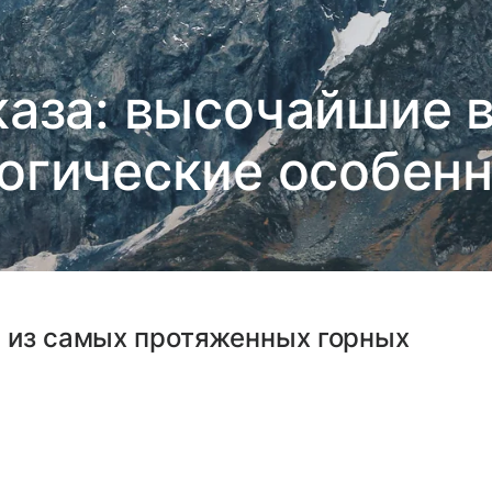
каза: высочайшие 
огические особен
й из самых протяженных горных