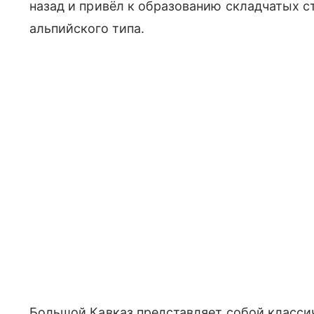
назад и привёл к образованию складчатых с
альпийского типа.
Большой Кавказ представляет собой класси