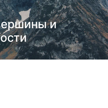
вершины и
ности