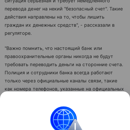
ситуация серьезная и требует немедленного
перевода денег на некий "безопасный счет". Такие
действия направлены на то, чтобы лишить
граждан их денежных средств", - рассказали в
регуляторе.
"Важно помнить, что настоящий банк или
правоохранительные органы никогда не будут
требовать переводить деньги на сторонние счета.
Полиция и сотрудники банка всегда работают
только через официальные каналы связи, такие
как номера телефонов, указанные на официальных
сайтах. Поэтому если вам позвонили с
требованием перевести деньги, не стоит доверять
такому звонку, даже если вам кажется, что он
исходил от знакомого человека", - добавили в
Нацбанке.