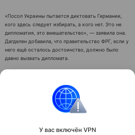
«Посол Украины пытается диктовать Германии,
кого здесь следует избирать, а кого нет. Это не
дипломатия, это вмешательство», — заявила она.
Дагделен добавила, что правительство ФРГ, если у
него ещё осталось достоинство, должно было
давно вызвать дипломата.
Накануне Макеев заявил о существовании в
Германии партий, якобы тесно связанных с
Москвой.
Германия
Украина
Россия
Внешняя поли
Поделиться
У вас включ
ён
V
P
N