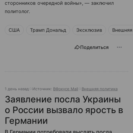
сторонников очередной войны», — заключил
политолог.
США
Трамп Дональд
Эксклюзив
Внешняя
Поделиться
1 день назад
Источник:
ВФокусе Mail
Внешняя политика
Заявление посла Украины
о России вызвало ярость в
Германии
В Германии потребовали выслать посла