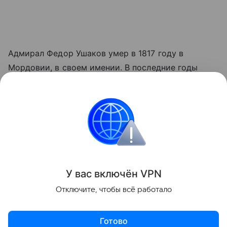
Адмирал Федор Ушаков умер в 1817 году в
Мордовии, в своем имении. В последние годы
жизни он молился и вел благотворительную
деятельность. Его имя - символ слава
российского флота. Ему установлено множество
памятников, его имя носят улицы, проспект и
бульвары в российских и зарубежных городах.
Поделиться
У вас включ
ён
V
P
N
Отключите, чтобы всё работало
Готово