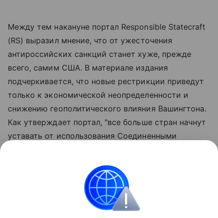
Между тем накануне портал Responsible Statecraft
(RS) выразил мнение, что от ужесточения
антироссийских санкций станет хуже, прежде
всего, самим США. В материале издания
подчеркивается, что новые рестрикции приведут
только к экономической неопределенности и
снижению геополитического влияния Вашингтона.
Как утверждает портал, "все больше стран начнут
уставать от использования Соединенными
Штатами доллара в качестве оружия и будут
стремиться к альтернативам". Издание также
указало на то, что новые американские санкции
лишь наглядно покажут неготовность США к
достижению мира на Украине.