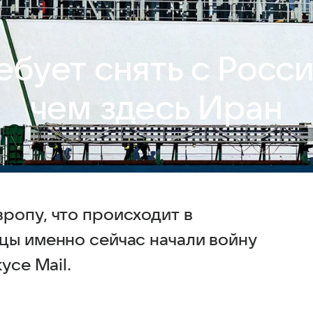
ебует снять с Росс
чем здесь Иран
ропу, что происходит в
цы именно сейчас начали войну
усе Mail.