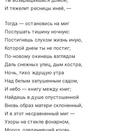
Ты возвращаешься домой,
И тяжелит ресницы иней, —
Тогда — остановись на миг
Послушать тишину ночную:
Постигнешь слухом жизнь иную,
Которой днем ты не постиг;
По-новому окинешь взглядом
Даль снежных улиц, дым костра,
Ночь, тихо ждущую утра
Над белым запушенным садом,
И небо — книгу между книг;
Найдешь в душе опустошенной
Вновь образ матери склоненный,
И в этот несравненный миг —
Узоры на стекле фонарном,
Мороз, оледенивший кровь,