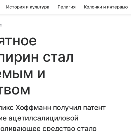
История и культура
Религия
Колонки и интервью
е
ятное
пирин стал
емым и
твом
ликс Хоффманн получил патент
ние ацетилсалициловой
зболивающее средство стало