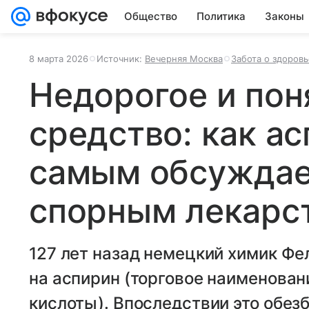
Общество
Политика
Законы
8 марта 2026
Источник:
Вечерняя Москва
Забота о здоровь
Недорогое и пон
средство: как ас
самым обсужда
спорным лекарс
127 лет назад немецкий химик Фе
на аспирин (торговое наименова
кислоты). Впоследствии это обе