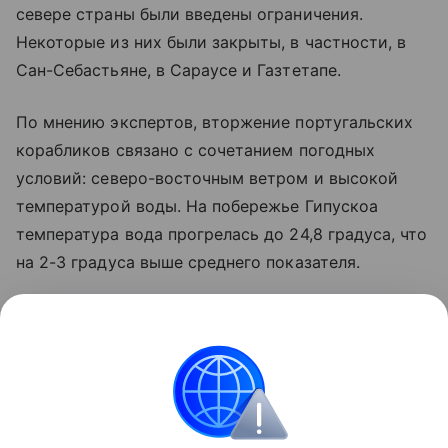
севере страны были введены ограничения.
Некоторые из них были закрыты, в частности, в
Сан-Себастьяне, в Сараусе и Газтетапе.
По мнению экспертов, вторжение португальских
корабликов связано с сочетанием погодных
условий: северо-восточным ветром и высокой
температурой воды. На побережье Гипускоа
температура вода прогрелась до 24,8 градуса, что
на 2-3 градуса выше среднего показателя.
Французские власти также подняли тревогу на
этой неделе после появления многочисленных
физалий на атлантическом побережье: несколько
пляжей были закрыты, в том числе в Бретани и
Ландах.