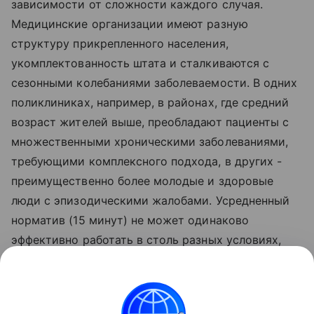
зависимости от сложности каждого случая.
Медицинские организации имеют разную
структуру прикрепленного населения,
укомплектованность штата и сталкиваются с
сезонными колебаниями заболеваемости. В одних
поликлиниках, например, в районах, где средний
возраст жителей выше, преобладают пациенты с
множественными хроническими заболеваниями,
требующими комплексного подхода, в других -
преимущественно более молодые и здоровые
люди с эпизодическими жалобами. Усредненный
норматив (15 минут) не может одинаково
эффективно работать в столь разных условиях,
тогда как гибкая система позволяет учитывать
локальную специфику и адаптировать
продолжительность приема к реальной