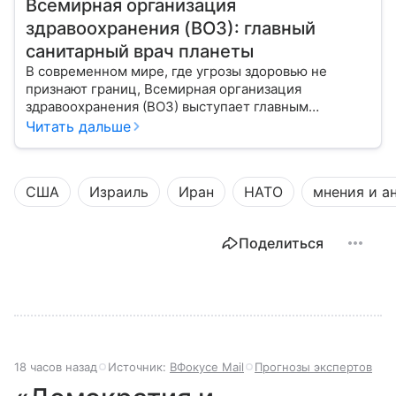
Всемирная организация
здравоохранения (ВОЗ): главный
санитарный врач планеты
В современном мире, где угрозы здоровью не
признают границ, Всемирная организация
здравоохранения (ВОЗ) выступает главным
координатором глобального здравоохранения. Эта
Читать дальше
организация не просто борется с эпидемиями, а
провозглашает здоровье фундаментальным правом
человека, работая над его реализацией для
США
Израиль
Иран
НАТО
мнения и а
миллиардов людей. Как устроен этот «командный
центр», с какими вызовами он сталкивается в 2026
году и почему его деятельность часто критикуют —
Поделиться
узнайте в нашей статье.
18 часов назад
Источник:
ВФокусе Mail
Прогнозы экспертов