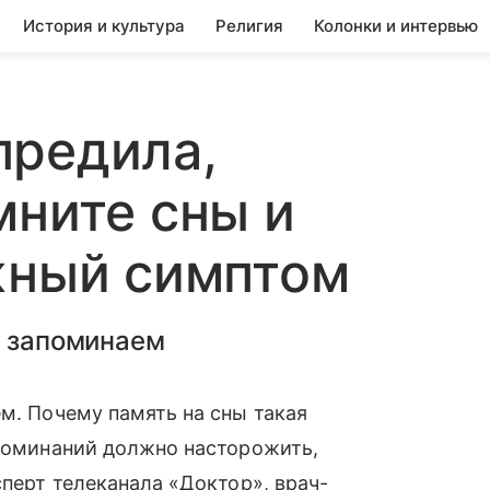
История и культура
Религия
Колонки и интервью
предила,
мните сны и
жный симптом
е запоминаем
ем. Почему память на сны такая
споминаний должно насторожить,
сперт телеканала «Доктор», врач-