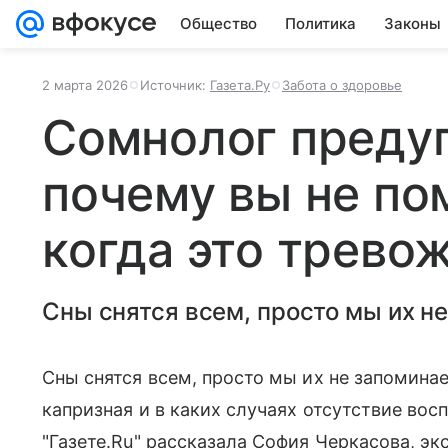
Общество
Политика
Законы
2 марта 2026
Источник:
Газета.Ру
Забота о здоровье
Сомнолог преду
почему вы не по
когда это трево
Сны снятся всем, просто мы их н
Сны снятся всем, просто мы их не запомина
капризная и в каких случаях отсутствие во
"Газете.Ru" рассказала София Черкасова, эк