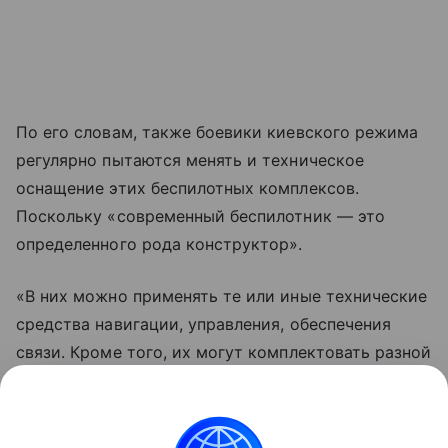
По его словам, также боевики киевского режима
регулярно пытаются менять и техническое
оснащение этих беспилотных комплексов.
Поскольку «современный беспилотник — это
определенного рода конструктор».
«В них можно применять те или иные технические
средства навигации, управления, обеспечения
связи. Кроме того, их могут комплектовать разной
боевой частью в зависимости от объекта,
который ВСУ намерены атаковать», —
резюмировал собеседник ВФокусе Mail.