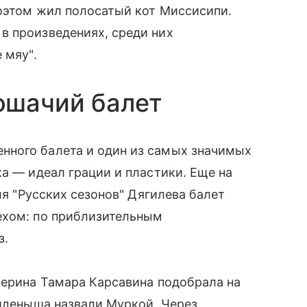
поэтом жил полосатый кот Миссисипи.
в произведениях, среди них
 мяу".
ошачий балет
нного балета и один из самых значимых
ка — идеал грации и пластики. Еще на
ля "Русских сезонов" Дягилева балет
ехом: по приблизительным
з.
лерина Тамара Карсавина подобрала на
айденыша назвали Муркой. Через