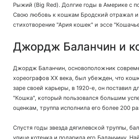
Рыжий (Big Red). Долгие годы в Америке с 
Свою любовь к кошкам Бродский отражал и 
стихотворение "Ария кошек" и эссе "Кошачье
Джордж Баланчин и к
Джордж Баланчин, основоположник совреме
хореографов XX века, был убежден, что кош
заре своей карьеры, в 1920-е, он поставил д
"Кошка", который пользовался большим усп
оценкам, труппа исполнила его более 200 ра
Спустя годы звезда дягилевской труппы, ба
улице котенка и подарила его Баланчину. Н