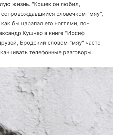
слую жизнь. "Кошек он любил,
, сопровождавшийся словечком "мяу",
как бы царапал его ногтями, по-
лександр Кушнер в книге "Иосиф
друзей, Бродский словом "мяу" часто
аканчивать телефонные разговоры.