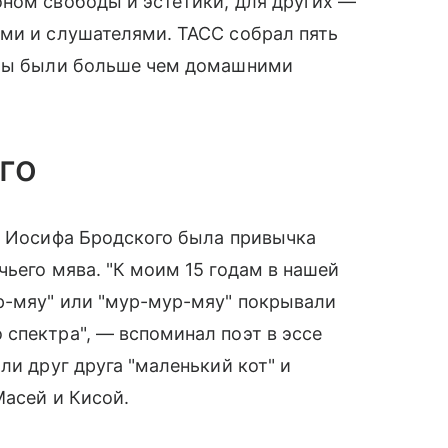
ном свободы и эстетики, для других —
ями и слушателями. ТАСС собрал пять
оты были больше чем домашними
го
а Иосифа Бродского была привычка
чьего мява. "К моим 15 годам в нашей
р-мяу" или "мур-мур-мяу" покрывали
спектра", — вспоминал поэт в эссе
ли друг друга "маленький кот" и
Масей и Кисой.