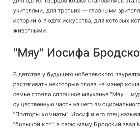
Для одних творцов кошки становились этало
учителями, для третьих — главными зрител
историй о людях искусства, для которых к
животными.
"Мяу" Иосифа Бродско
В детстве у будущего нобелевского лауреат
растягивать некоторые слова на манер коша
семье стояло сплошное мяуканье "Мяу", "му
существенную часть нашего эмоционального 
"Полторы комнаты". Иосиф и его отец называ
"большой кот", а свою маму Бродский звал 