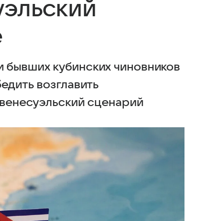
уэльский
е
 бывших кубинских чиновников
едить возглавить
 венесуэльский сценарий