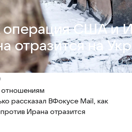
к операция США и 
а отразится на Ук
а
м отношениям
ко рассказал ВФокусе Mail, как
 против Ирана отразится