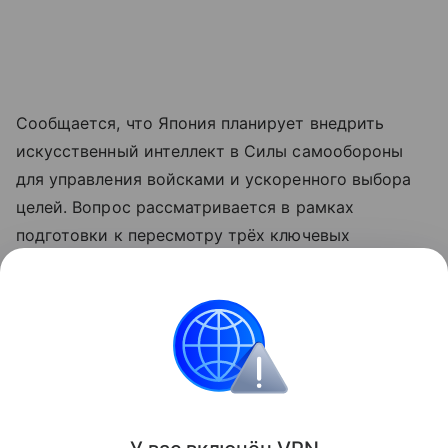
Сообщается, что Япония планирует внедрить
искусственный интеллект в Силы самообороны
для управления войсками и ускоренного выбора
целей. Вопрос рассматривается в рамках
подготовки к пересмотру трёх ключевых
оборонных документов, включая стратегию
национальной безопасности, которые планируется
обновить до конца года.
КНДР
Япония
Внешняя политика
Новост
Поделиться