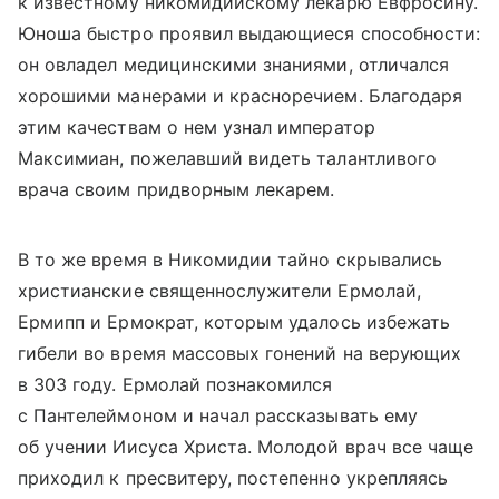
к известному никомидийскому лекарю Евфросину.
Юноша быстро проявил выдающиеся способности:
он овладел медицинскими знаниями, отличался
хорошими манерами и красноречием. Благодаря
этим качествам о нем узнал император
Максимиан, пожелавший видеть талантливого
врача своим придворным лекарем.
В то же время в Никомидии тайно скрывались
христианские священнослужители Ермолай,
Ермипп и Ермократ, которым удалось избежать
гибели во время массовых гонений на верующих
в 303 году. Ермолай познакомился
с Пантелеймоном и начал рассказывать ему
об учении Иисуса Христа. Молодой врач все чаще
приходил к пресвитеру, постепенно укрепляясь