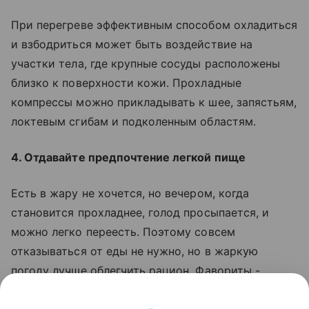
При перегреве эффективным способом охладиться
и взбодриться может быть воздействие на
участки тела, где крупные сосуды расположены
близко к поверхности кожи. Прохладные
компрессы можно прикладывать к шее, запястьям,
локтевым сгибам и подколенным областям.
4. Отдавайте предпочтение легкой пище
Есть в жару не хочется, но вечером, когда
становится прохладнее, голод просыпается, и
можно легко переесть. Поэтому совсем
отказываться от еды не нужно, но в жаркую
погоду лучше облегчить рацион. Фавориты -
овощи, фрукты, ягоды, кисломолочные продукты и
рыба.