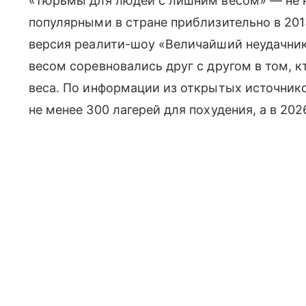
«Тюрьмы для людей с лишним весом» — не н
популярными в стране приблизительно в 201
версия реалити-шоу «Величайший неудачни
весом соревновались друг с другом в том, к
веса. По информации из открытых источнико
не менее 300 лагерей для похудения, а в 202