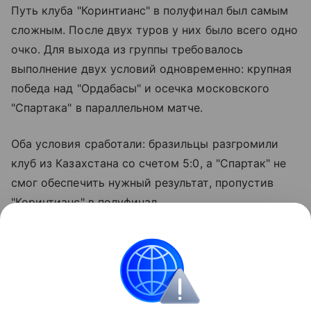
Путь клуба "Коринтианс" в полуфинал был самым
сложным. После двух туров у них было всего одно
очко. Для выхода из группы требовалось
выполнение двух условий одновременно: крупная
победа над "Ордабасы" и осечка московского
"Спартака" в параллельном матче.
Оба условия сработали: бразильцы разгромили
клуб из Казахстана со счетом 5:0, а "Спартак" не
смог обеспечить нужный результат, пропустив
"Коринтианс" в полуфинал.
Расписание решающих игр:
8 августа (суббота): Полуфиналы.9 августа
(воскресенье): Финал в 14:00 (мск).