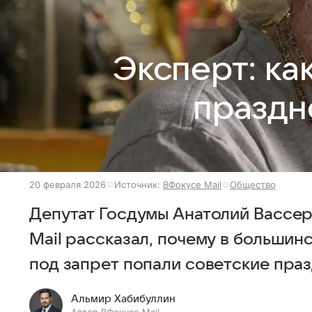
Эксперт: к
праздн
20 февраля 2026
Источник:
ВФокусе Mail
Общество
Депутат Госдумы Анатолий Вассе
Mail рассказал, почему в больши
под запрет попали советские праз
Альмир Хабибуллин