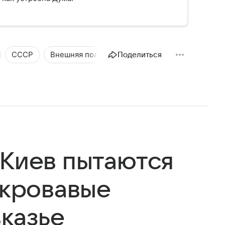
СССР
Внешняя политика
Поделиться
 Киев пытаются
 кровавые
вказье