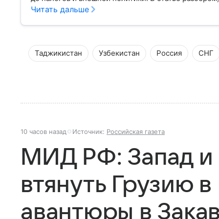
Читать дальше
Таджикистан
Узбекистан
Россия
СНГ
10 часов назад
Источник:
Российская газета
МИД РФ: Запад и
втянуть Грузию в
авантюры в Зака