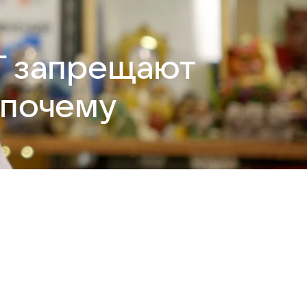
Г запрещают
 почему