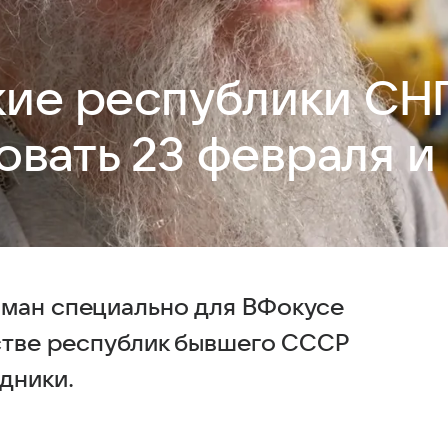
акие республики СН
овать 23 февраля и
рман специально для ВФокусе
нстве республик бывшего СССР
дники.