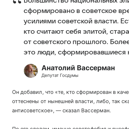
Большинство национальных эл
сформировано в советское вр
усилиями советской власти. Ес
кто считают себя элитой, ста
от советского прошлого. Более
это люди, сформировавшиеся н
Анатолий Вассерман
Депутат Госдумы
Он добавил, что «те, кто сформирован в кач
оттеснены от нынешней власти, либо, так ск
антисоветское», — сказал Вассерман.
По его словам, именно советофобия и русо