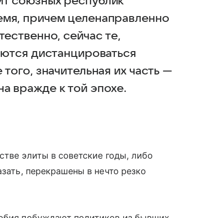
ит союзных республик
емя, причем целенаправленно
тественно, сейчас те,
раются дистанцироваться
 того, значительная их часть —
а вражде к той эпохе.
естве элиты в советские годы, либо
азать, перекрашены в нечто резко
фобия побуждают политиков из бывших