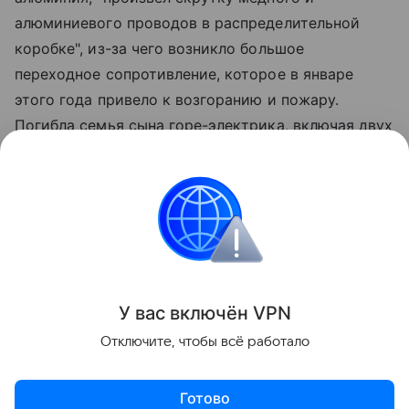
алюминиевого проводов в распределительной
коробке", из-за чего возникло большое
переходное сопротивление, которое в январе
этого года привело к возгоранию и пожару.
Погибла семья сына горе-электрика, включая двух
детей, пяти лет и восьми месяцев.
Жителю Новосибирской области вменяют
причинение смерти по неосторожности двум и
более лицам, уголовное дело направлено в суд.
Поделиться
У вас включ
ён
V
P
N
Отключите, чтобы всё работало
Готово