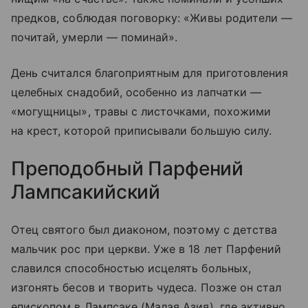
предков, соблюдая поговорку: «Живы родители —
почитай, умерли — поминай».
День считался благоприятным для приготовления
целебных снадобий, особенно из лапчатки —
«могущницы», травы с листочками, похожими
на крест, которой приписывали большую силу.
Преподобный Парфений
Лампсакийский
Отец святого был диаконом, поэтому с детства
мальчик рос при церкви. Уже в 18 лет Парфений
славился способностью исцелять больных,
изгонять бесов и творить чудеса. Позже он стал
епископом в Лампсаке (Малая Азия), где активно