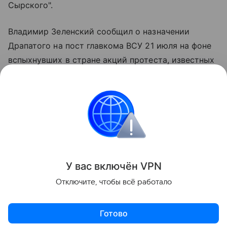
Сырского".
Владимир Зеленский сообщил о назначении
Драпатого на пост главкома ВСУ 21 июля на фоне
вспыхнувших в стране акций протеста, известных
как "картонный майдан". Митингующие требовали
отставки занимавшего тогда пост
главнокомандующего Сырского и возвращения
Михаила Федорова на должность главы
Министерства обороны Украины.
Поделиться
У вас включ
ён
V
P
N
Отключите, чтобы всё работало
Готово