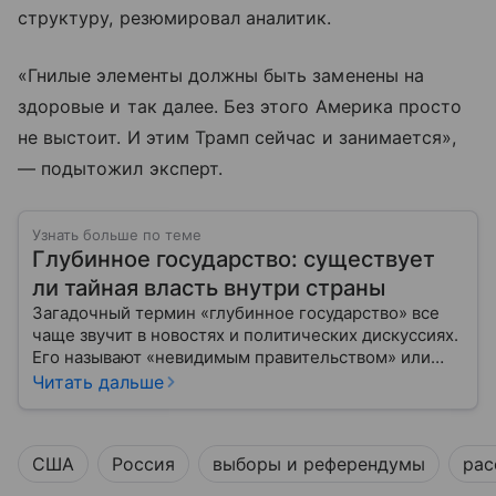
структуру, резюмировал аналитик.
«Гнилые элементы должны быть заменены на
здоровые и так далее. Без этого Америка просто
не выстоит. И этим Трамп сейчас и занимается»,
— подытожил эксперт.
Узнать больше по теме
Глубинное государство: существует
ли тайная власть внутри страны
Загадочный термин «глубинное государство» все
чаще звучит в новостях и политических дискуссиях.
Его называют «невидимым правительством» или
«тайной сетью элит», которая якобы управляет
Читать дальше
страной из‐за кулис.
США
Россия
выборы и референдумы
рас