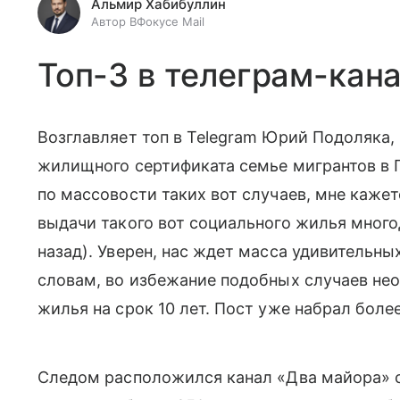
Альмир Хабибуллин
Автор ВФокусе Mail
Топ-3 в телеграм-кан
Возглавляет топ в Telegram Юрий Подоляка
жилищного сертификата семье мигрантов в 
по массовости таких вот случаев, мне каже
выдачи такого вот социального жилья много
назад). Уверен, нас ждет масса удивительн
словам, во избежание подобных случаев не
жилья на срок 10 лет. Пост уже набрал боле
Следом расположился канал «Два майора» 