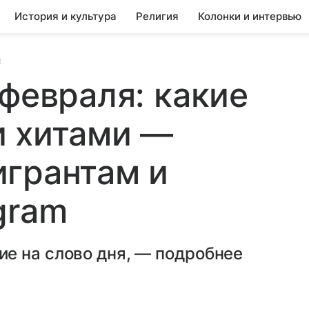
История и культура
Религия
Колонки и интервью
а
 февраля: какие
и хитами —
игрантам и
gram
е на слово дня, — подробнее