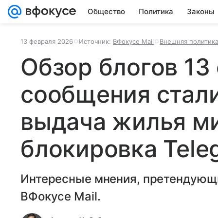
Общество
Политика
Законы
13 февраля 2026
Источник:
ВФокусе Mail
Внешняя политик
Обзор блогов 13
сообщения стал
выдача жилья м
блокировка Tele
Интересные мнения, претендующи
ВФокусе Mail.