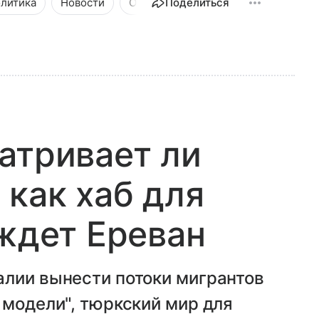
литика
Новости
Общество
Поделиться
атривает ли
как хаб для
 ждет Ереван
алии вынести потоки мигрантов
 модели", тюркский мир для