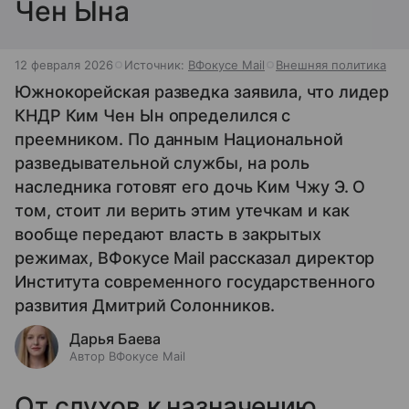
Чен Ына
12 февраля 2026
Источник:
ВФокусе Mail
Внешняя политика
Южнокорейская разведка заявила, что лидер
КНДР Ким Чен Ын определился с
преемником. По данным Национальной
разведывательной службы, на роль
наследника готовят его дочь Ким Чжу Э. О
том, стоит ли верить этим утечкам и как
вообще передают власть в закрытых
режимах, ВФокусе Mail рассказал директор
Института современного государственного
развития Дмитрий Солонников.
Дарья Баева
Автор ВФокусе Mail
От слухов к назначению