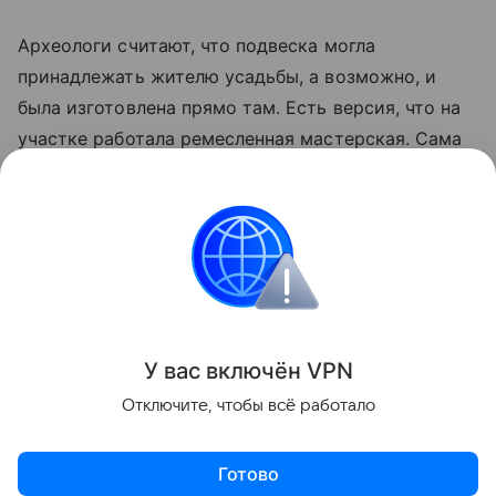
Археологи считают, что подвеска могла
принадлежать жителю усадьбы, а возможно, и
была изготовлена прямо там. Есть версия, что на
участке работала ремесленная мастерская. Сама
находка - весомый аргумент в пользу того, что
уже в XI веке в Старой Руссе существовала
христианская община, были развиты ремесла и
поддерживались устойчивые культурные связи с
Византией.
Поделиться
У вас включ
ён
V
P
N
Отключите, чтобы всё работало
Готово