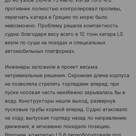
до 40 узлов (почти 75 км/ч). Из-за того что
противник полностью контролировал проливы,
перегнать катера в Грецию по морю было
невозможно. Проблему решила компактность
судна: благодаря весу всего в 12 тонн катера LS
везли по суше на поездах и специальных
автомобильных платформах.
Инженеры заложили в проект весьма
нетривиальные решения. Скромная длина корпуса
не позволяла стрелять торпедами вперед: при
пуске носовая часть неизбежно зарывалась бы в
воду. Конструкторы нашли выход, развернув
пусковые трубы кормой вперед. Судно атаковало
на ходу, выпуская торпеду назад по направлению
движения, и мгновенно покидало позицию.
Впрочем, конкретно LS 6 переоборудовали под