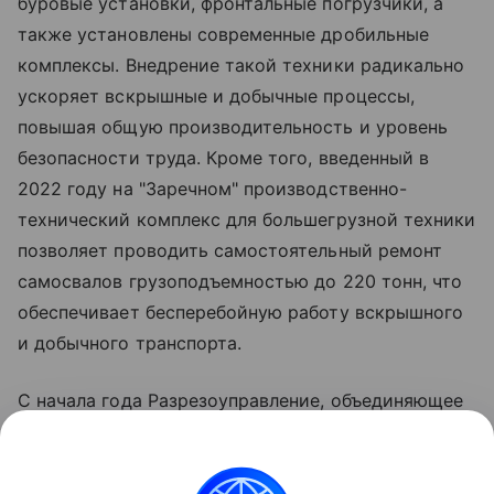
буровые установки, фронтальные погрузчики, а
также установлены современные дробильные
комплексы. Внедрение такой техники радикально
ускоряет вскрышные и добычные процессы,
повышая общую производительность и уровень
безопасности труда. Кроме того, введенный в
2022 году на "Заречном" производственно-
технический комплекс для большегрузной техники
позволяет проводить самостоятельный ремонт
самосвалов грузоподъемностью до 220 тонн, что
обеспечивает бесперебойную работу вскрышного
и добычного транспорта.
С начала года Разрезоуправление, объединяющее
разрезы "Заречный" и "Заречный-Северный",
демонстрирует опережение плановых
показателей. По итогам семи месяцев