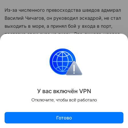
Из-за численного превосходства шведов адмирал
Василий Чичагов, он руководил эскадрой, не стал
выходить в море, а принял бой у входа в порт,
поставив свои суда на якорь. Это лишало шведов
возможности флангового обхода и вынуждало их
вести фронтальную атаку. Из-за сильной качки
огонь шведской артиллерии не причинил
большого урона русским кораблям. Те же, стоя на
якоре, могли вести прицельный огонь.
У вас включ
ён
V
P
N
Отключите, чтобы всё работало
Готово