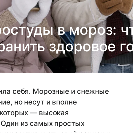
остуды в мороз: ч
ранить здоровое г
вила себя. Морозные и снежные
ие, но несут и вполне
 которых — высокая
 Один из самых простых