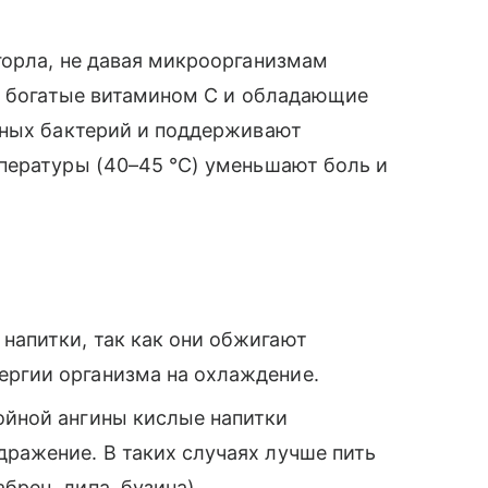
горла, не давая микроорганизмам
и, богатые витамином С и обладающие
рных бактерий и поддерживают
пературы (40–45 °С) уменьшают боль и
напитки, так как они обжигают
ергии организма на охлаждение.
ойной ангины кислые напитки
дражение. В таких случаях лучше пить
брец, липа, бузина).