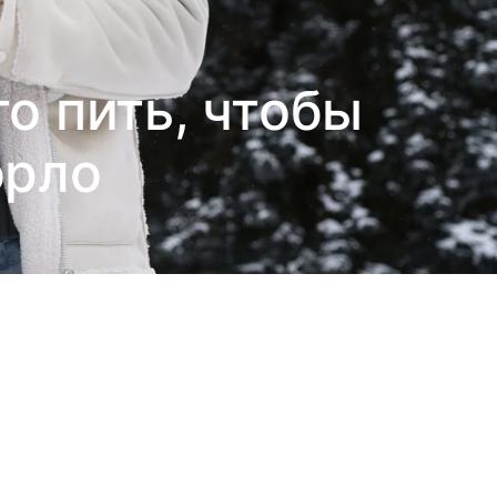
то пить, чтобы
орло