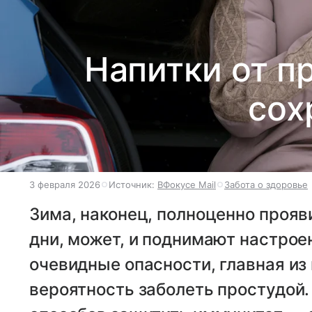
Напитки от пр
сох
3 февраля 2026
Источник:
ВФокусе Mail
Забота о здоровье
Зима, наконец, полноценно проя
дни, может, и поднимают настроен
очевидные опасности, главная из
вероятность заболеть простудой.