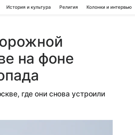
История и культура
Религия
Колонки и интервью
дорожной
ве на фоне
опада
кве, где они снова устроили