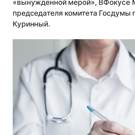
«вынужденной мерой», ВФокусе M
председателя комитета Госдумы 
Куринный.