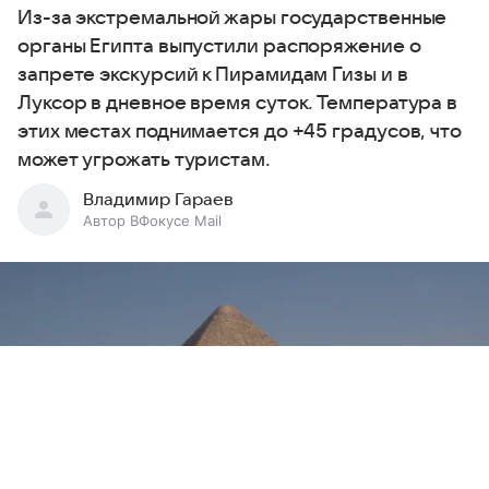
Из-за экстремальной жары государственные
органы Египта выпустили распоряжение о
запрете экскурсий к Пирамидам Гизы и в
Луксор в дневное время суток. Температура в
этих местах поднимается до +45 градусов, что
может угрожать туристам.
Владимир Гараев
Автор ВФокусе Mail
Выберите комментарий
Выберите комментарий
Выберите комментарий
Информация полезная и актуальная
Информация полезная и актуальная
Информация полезная и актуальная