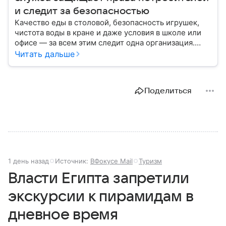
и следит за безопасностью
Качество еды в столовой, безопасность игрушек,
чистота воды в кране и даже условия в школе или
офисе — за всем этим следит одна организация.
Роспотребнадзор — федеральная служба, которая
Читать дальше
защищает права потребителей и следит за
санитарной безопасностью. В статье расскажем, как
устроена эта служба, чем она занимается и почему
Поделиться
её работа важна для каждого жителя России.
1 день назад
Источник:
ВФокусе Mail
Туризм
Власти Египта запретили
экскурсии к пирамидам в
дневное время