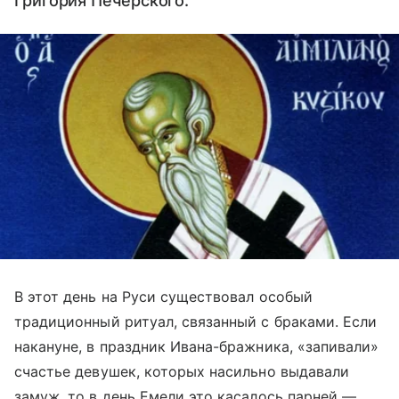
Григория Печерского.
В этот день на Руси существовал особый
традиционный ритуал, связанный с браками. Если
накануне, в праздник Ивана-бражника, «запивали»
счастье девушек, которых насильно выдавали
замуж, то в день Емели это касалось парней —