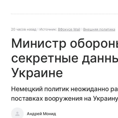
20 часов назад
Источник:
ВФокусе Mail
Внешняя политика
Министр оборон
секретные данны
Украине
Немецкий политик неожиданно ра
поставках вооружения на Украину
Андрей Монид