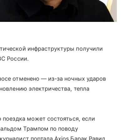
етической инфраструктуры получили
ВС России.
восе отменено — из-за ночных ударов
ановлению электричества, тепла
о поездка может состояться, если
ональдом Трампом по поводу
урналист портала Axios Барак Равид.