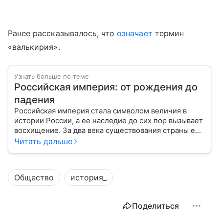
Ранее рассказывалось, что
означает
термин
«валькирия».
Узнать больше по теме
Российская империя: от рождения до
падения
Российская империя стала символом величия в
истории России, а ее наследие до сих пор вызывает
восхищение. За два века существования страны ее
площадь увеличилась с 15 миллионов квадратных
Читать дальше
километров до 23, а население выросло с 15
миллионов человек до 167. Таким образом,
Российская империя стала страной с самой
Общество
история_
большой территорией в мире. С ее мощью были
вынуждены считаться самые сильные страны мира:
Британия, Франция и Германия. Они тоже имели
Поделиться
большую площадь — но за счет отдаленных
колоний, а богатство приращивали за счет